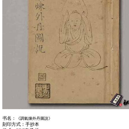
书名：
《調氣煉外丹圖說》
刻印方式：手抄本