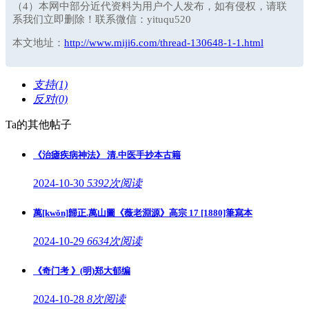
（4）本网中部分近代资料为用户个人发布，如有侵权，请联
系我们立即删除！联系微信：yituqu520
本文地址：
http://www.miji6.com/thread-130648-1-1.html
支持(1)
反对(0)
Ta的其他帖子
《治瘧疾病神法》 清.中医手抄本古籍
2024-10-30
5392次阅读
萬[kwŏn]歸正.萬山圖《薇老淵源》高宗 17 [1880]筆寫本
2024-10-29
6634次阅读
《奇门考 》(明)郑大郁编
2024-10-28
8次阅读