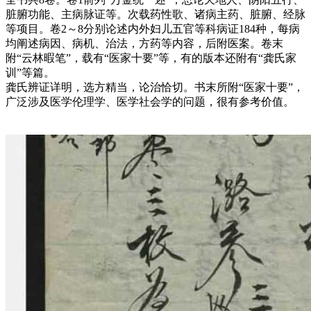
脏腑功能、主病脉证等。次载药性歌、诸病主药、脏腑、经脉
等项目。卷2～8分别论述内外妇儿五官等科病证184种，每病
均阐述病因、病机、治法，方药等内容，后附医案。卷末
附“云林暇笔”，载有“医家十要”等，有的版本还附有“龚氏家
训”等篇。
龚氏辨证详明，选方精当，论治恰切。书末所附“医家十要”，
广泛涉及医学伦理学、医学社会学的问题，很有参考价值。