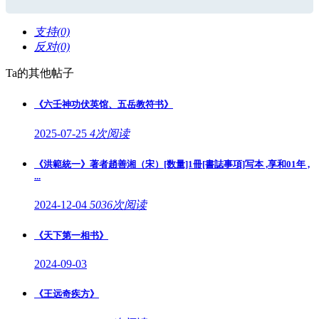
支持(0)
反对(0)
Ta的其他帖子
《六壬神功伏英馆、五岳教符书》
2025-07-25
4次阅读
《洪範統一》著者趙善湘（宋）[数量]1冊[書誌事項]写本 ,享和01年 ,
...
2024-12-04
5036次阅读
《天下第一相书》
2024-09-03
《王远奇疾方》