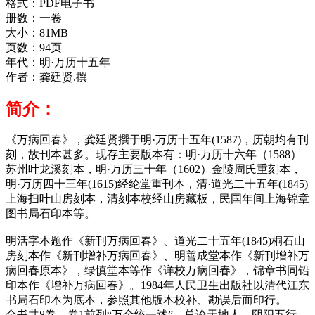
格式：PDF电子书
册数：一卷
大小：81MB
页数：
94页
年代：
明·万历十五年
作者：
龚廷贤.撰
简介：
《万病回春》，龚廷贤撰于明·万历十五年(1587)，历朝均有刊
刻，故刊本甚多。现存主要版本有：明·万历十六年（1588）
苏州叶龙溪刻本，明·万历三十年（1602）金陵周氏重刻本，
明·万历四十三年(1615)经纶堂重刊本，清·道光二十五年(1845)
上海扫叶山房刻本，清刻本校经山房藏板，民国年间上海锦章
图书局石印本等。
明活字本题作《新刊万病回春》、道光二十五年(1845)桐石山
房刻本作《新刊增补万病回春》、明善成堂本作《新刊增补万
病回春原本》，绿慎堂本等作《详校万病回春》，锦章书同铅
印本作《增补万病回春》。1984年人民卫生出版社以清代江东
书局石印本为底本，参照其他版本校补、勘误后而印行。
全书共8卷。卷1前列“万金统一述”，总论天地人、阴阳五行、